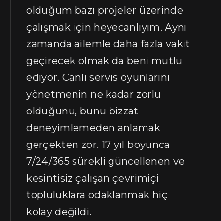
olduğum bazı projeler üzerinde
çalışmak için heyecanlıyım. Aynı
zamanda ailemle daha fazla vakit
geçirecek olmak da beni mutlu
ediyor. Canlı servis oyunlarını
yönetmenin ne kadar zorlu
olduğunu, bunu bizzat
deneyimlemeden anlamak
gerçekten zor. 17 yıl boyunca
7/24/365 sürekli güncellenen ve
kesintisiz çalışan çevrimiçi
topluluklara odaklanmak hiç
kolay değildi.