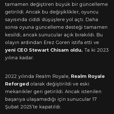
tamamen değiştiren büyük bir güncelleme
getirildi. Ancak bu değişiklikler, oyuncu
sayısında ciddi düşüşlere yol açtı. Daha
sonra oyuna güncelleme desteği tamamen
kesildi, ancak sunucular açık bırakıldı. Bu
olayın ardından Erez Goren istifa etti ve
yeni CEO Stewart Chisam oldu.
Ta ki 2023
yılına kadar.
2022 yılında Realm Royale,
Realm Royale
Reforged
olarak değiştirildi ve eski
mekanikler geri getirildi. Ancak istenilen
başarıya ulaşamadığı için sunucular 17
Şubat 2025’te kapatıldı.