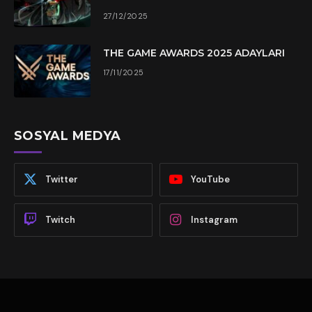
27/12/2025
THE GAME AWARDS 2025 ADAYLARI
17/11/2025
SOSYAL MEDYA
Twitter
YouTube
Twitch
Instagram