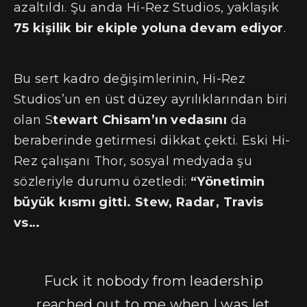
azaltıldı. Şu anda Hi-Rez Studios, yaklaşık
75 kişilik bir ekiple yoluna devam ediyor
.
Bu sert kadro değişimlerinin, Hi-Rez
Studios’un en üst düzey ayrılıklarından biri
olan S
tewart Chisam’ın vedasını
da
beraberinde getirmesi dikkat çekti. Eski Hi-
Rez çalışanı Thor, sosyal medyada şu
sözleriyle durumu özetledi:
“Yönetimin
büyük kısmı gitti. Stew, Radar, Travis
vs…
Fuck it nobody from leadership
reached out to me when I was let