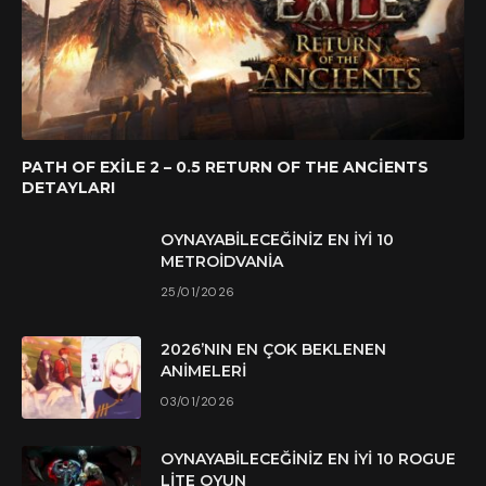
PATH OF EXILE 2 – 0.5 RETURN OF THE ANCIENTS
DETAYLARI
OYNAYABILECEĞINIZ EN İYI 10
METROIDVANIA
25/01/2026
2026’NIN EN ÇOK BEKLENEN
ANIMELERI
03/01/2026
OYNAYABILECEĞINIZ EN İYI 10 ROGUE
LITE OYUN