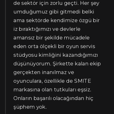
de sektör için zorlu geçti. Her şey
umduğumuz gibi gitmedi belki
ama sektörde kendimize özgü bir
iz bıraktığımızı ve devlerle
amansız bir şekilde mücadele
eden orta ölçekli bir oyun servis
stüdyosu kimliğini kazandığımızı
düşünüyorum. Şirkette kalan ekip
gerçekten inanılmaz ve
oyunculara, özellikle de SMITE
markasına olan tutkuları eşsiz.
Onların başarılı olacağından hiç
şüphem yok.