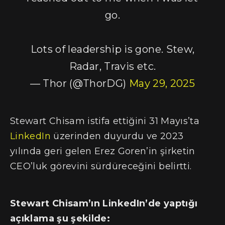
go.
Lots of leadership is gone. Stew,
Radar, Travis etc.
— Thor (@ThorDG)
May 29, 2025
Stewart Chisam istifa ettiğini 31 Mayıs’ta
LinkedIn
üzerinden duyurdu ve 2023
yılında geri gelen Erez Goren’in şirketin
CEO’luk görevini sürdüreceğini belirtti.
Stewart Chisam’ın LinkedIn’de yaptığı
açıklama şu şekilde: