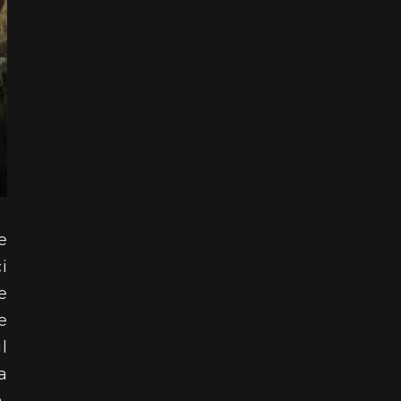
e
i
e
e
l
a