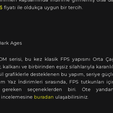
dirimleri kapsamında indirime girmemiş olsa da
9$
fiyatı ile oldukça uygun bir tercih.
 serisi, bu kez klasik FPS yapısını Orta Ça
kalkanı ve birbirinden eşsiz silahlarıyla karanlı
sil grafiklerle desteklenen bu yapım, seriye güçl
am Yaz İndirimleri sırasında, FPS tutkunları içi
 gereken seçeneklerden biri. Öte yandan
s incelemesine
buradan
ulaşabilirsiniz.