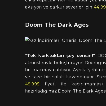
çıkış yapacak. Her ne kadar yaz in
aksiyon ve parkur severler için
44,9
Doom The Dark Ages
“Tek korktukları şey sensin!”
DOOM
atmosferiyle buluşturuyor. Doomguy, 
bir maceraya atılıyor. Ayrıca yeni ne
ve taze bir soluk kazandırıyor. Ste
49.99$
fiyatı ile kaçırılmaması
hazırladığımız Doom The Dark Age