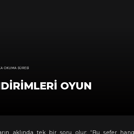
KA OKUMA SÜRESI
NDIRIMLERI OYUN
arın aklında tek bir soru olur: “Bu sefer hang