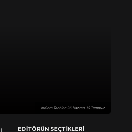
İndirim Tarihleri 26 Haziran-10 Temmuz
EDITÖRÜN SEÇTIKLERI
i