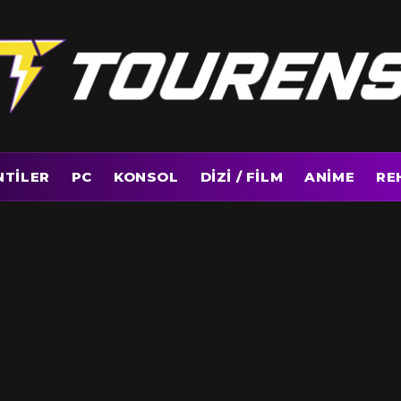
NTILER
PC
KONSOL
DIZI / FILM
ANIME
RE