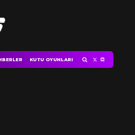
HBERLER
KUTU OYUNLARI
X
Discord
(Twitter)