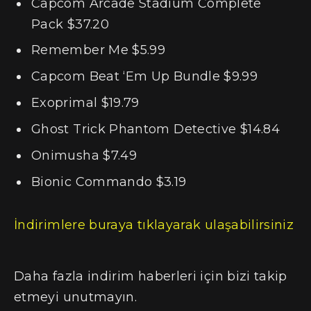
Capcom Arcade Stadium Complete
Pack $37.20
Remember Me $5.99
Capcom Beat ‘Em Up Bundle $9.99
Exoprimal $19.79
Ghost Trick Phantom Detective $14.84
Onimusha $7.49
Bionic Commando $3.19
İndirimlere buraya tıklayarak ulaşabilirsiniz
Daha fazla indirim haberleri için bizi takip
etmeyi unutmayın.