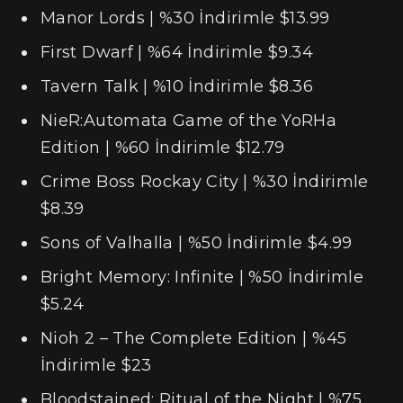
Manor Lords | %30 İndirimle $13.99
First Dwarf | %64 İndirimle $9.34
Tavern Talk | %10 İndirimle $8.36
NieR:Automata Game of the YoRHa
Edition | %60 İndirimle $12.79
Crime Boss Rockay City | %30 İndirimle
$8.39
Sons of Valhalla | %50 İndirimle $4.99
Bright Memory: Infinite | %50 İndirimle
$5.24
Nioh 2 – The Complete Edition | %45
İndirimle $23
Bloodstained: Ritual of the Night | %75