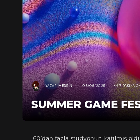
YAZAR:
MEDRIN
06/06/2025
7 DAKIKA O
SUMMER GAME FES
60’dan fazla stüdyonun katılmış o