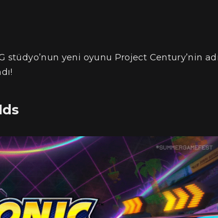
GG stüdyo’nun yeni oyunu Project Century’nin ad
dı!
lds