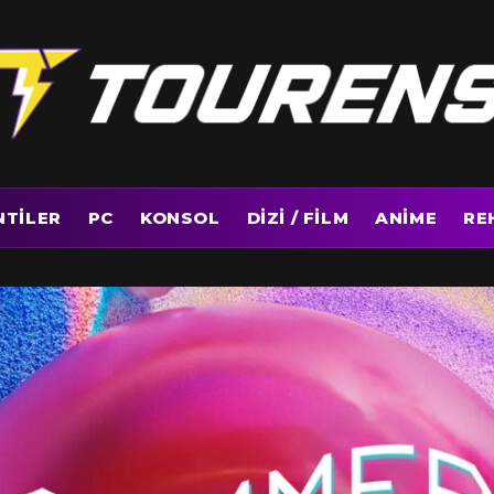
NTILER
PC
KONSOL
DIZI / FILM
ANIME
RE