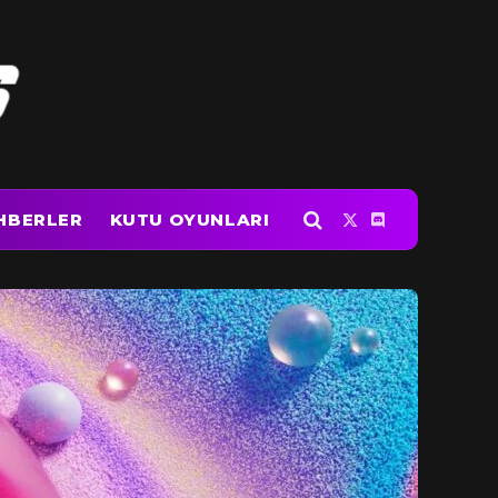
HBERLER
KUTU OYUNLARI
X
Discord
(Twitter)