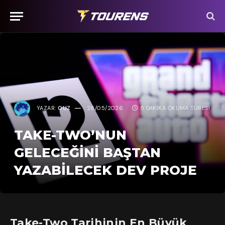
YAZAR:
OUZ
26/05/2026
5 DAKIKA OKUMA SÜRESI
TAKE-TWO’NUN
GELECEĞINI BAŞTAN
YAZABILECEK DEV PROJE
Take-Two Tarihinin En Büyük