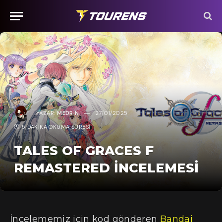
YAZAR:
MEDRIN
27/01/2025
5 DAKIKA OKUMA SÜRESI
TALES OF GRACES F
REMASTERED İNCELEMESI
İncelememiz için kod gönderen
Bandai