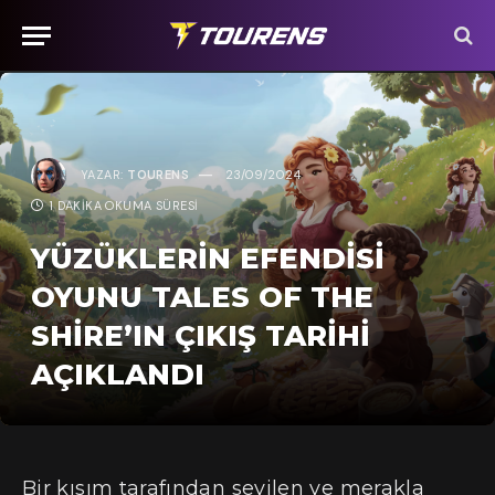
YAZAR:
TOURENS
23/09/2024
1 DAKIKA OKUMA SÜRESI
YÜZÜKLERIN EFENDISI
OYUNU TALES OF THE
SHIRE’IN ÇIKIŞ TARIHI
AÇIKLANDI
Bir kısım tarafından sevilen ve merakla