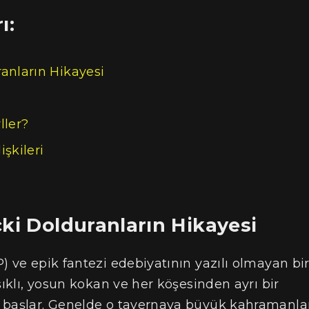
ı:
anların Hikayesi
ller?
işkileri
çki Dolduranların Hikayesi
) ve epik fantezi edebiyatının yazılı olmayan bi
şıklı, yosun kokan ve her köşesinden ayrı bir
a başlar. Genelde o tavernaya büyük kahramanla