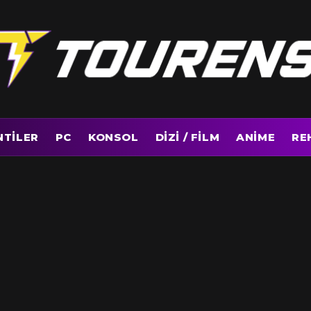
NTILER
PC
KONSOL
DIZI / FILM
ANIME
RE