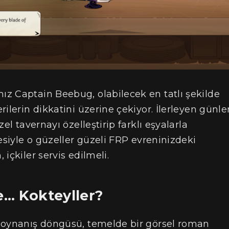
z Captain Beebug, olabilecek en tatlı şekilde
ilerin dikkatini üzerine çekiyor. İlerleyen günler
el tavernayı özelleştirip farklı eşyalarla
esiyle o güzeller güzeli FRP evreninizdeki
içkiler servis edilmeli.
e… Kokteyller?
 oynanış döngüsü, temelde bir görsel roman