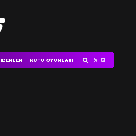
HBERLER
KUTU OYUNLARI
X
Discord
(Twitter)