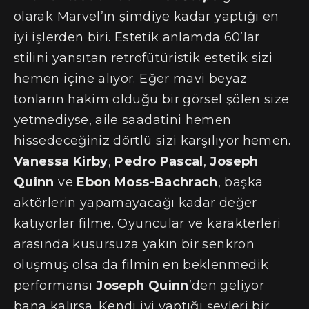
olarak Marvel’ın şimdiye kadar yaptığı en
iyi işlerden biri. Estetik anlamda 60’lar
stilini yansıtan retrofütüristik estetik sizi
hemen içine alıyor. Eğer mavi beyaz
tonların hakim olduğu bir görsel şölen size
yetmediyse, aile saadatini hemen
hissedeceğiniz dörtlü sizi karşılıyor hemen.
Vanessa Kirby
,
Pedro Pascal
,
Joseph
Quinn
ve
Ebon Moss-Bachrach
, başka
aktörlerin yapamayacağı kadar değer
katıyorlar filme. Oyuncular ve karakterleri
arasında kusursuza yakın bir senkron
oluşmuş olsa da filmin en beklenmedik
performansı
Joseph Quinn
’den geliyor
bana kalırsa. Kendi iyi yaptığı şeyleri bir