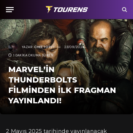
YAZAR:
CHEETOSV1
23/09/2024
1 DAKIKA OKUMA SÜRESI
MARVEL’IN
THUNDERBOLTS
FILMINDEN ILK FRAGMAN
YAYINLANDI!
2 Mayıs 2025 tarihinde yayınlanacak