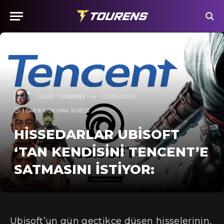
YAZAR:
TOURENS
02/10/2024
1 DAKIKA OKUMA SÜRESI
HISSEDARLAR UBISOFT
‘TAN KENDISINI TENCENT’E
SATMASINI İSTIYOR:
Ubisoft’un gün geçtikçe düşen hisselerinin,