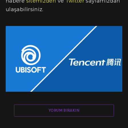
habere
sitemizden
ve
Twitter
sayfamızdan
ulaşabilirsiniz.
YORUM BIRAKIN