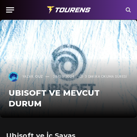
YAZAR:
OUZ
29/09/2024
3 DAKIKA OKUMA SÜRESI
UBISOFT VE MEVCUT
DURUM
Ubisoft ve İç Savaş