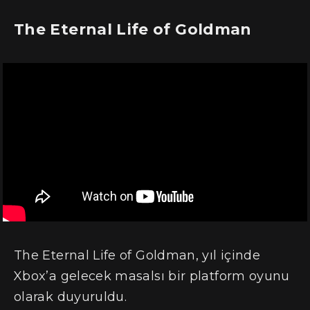
The Eternal Life of Goldman
The Eternal Life of Goldman, yıl içinde
Xbox’a gelecek masalsı bir platform oyunu
olarak duyuruldu.