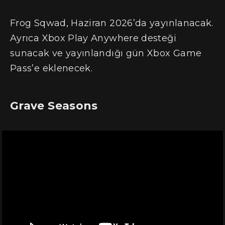
Frog Sqwad, Haziran 2026’da yayınlanacak.
Ayrıca Xbox Play Anywhere desteği
sunacak ve yayınlandığı gün Xbox Game
Pass’e eklenecek.
Grave Seasons