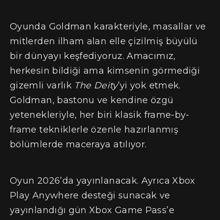
Oyunda Goldman karakteriyle, masallar ve
mitlerden ilham alan elle çizilmiş büyülü
bir dünyayı keşfediyoruz. Amacımız,
herkesin bildiği ama kimsenin görmediği
gizemli varlık
The Deity
’yi yok etmek.
Goldman, bastonu ve kendine özgü
yetenekleriyle, her biri klasik frame-by-
frame tekniklerle özenle hazırlanmış
bölümlerde maceraya atılıyor.
Oyun 2026’da yayınlanacak. Ayrıca Xbox
Play Anywhere desteği sunacak ve
yayınlandığı gün Xbox Game Pass’e