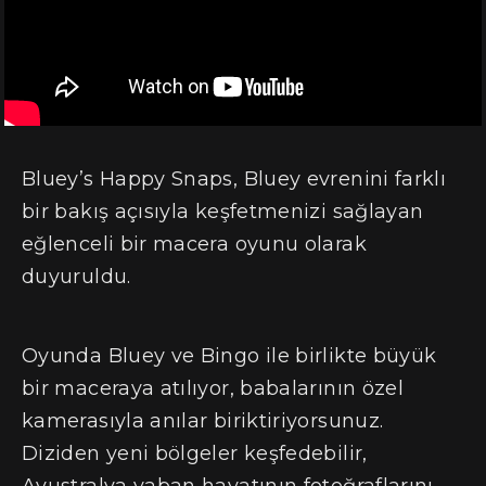
Bluey’s Happy Snaps, Bluey evrenini farklı
bir bakış açısıyla keşfetmenizi sağlayan
eğlenceli bir macera oyunu olarak
duyuruldu.
Oyunda Bluey ve Bingo ile birlikte büyük
bir maceraya atılıyor, babalarının özel
kamerasıyla anılar biriktiriyorsunuz.
Diziden yeni bölgeler keşfedebilir,