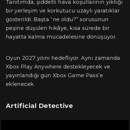
Tanıtımda, şiddetli hava koşullarının yıktığı
bir yerleşim ve korkutucu uzaylı yaratıklar
gösterildi. Başta “ne oldu?” sorusunun
peşine düşülen hikâye, kısa sürede bir
hayatta kalma mücadelesine dönüşüyor.
Oyun 2027 yılını hedefliyor. Aynı zamanda
Xbox Play Anywhere destekleyecek ve
yayınlandığı gün Xbox Game Pass’e
eklenecek.
Artificial Detective