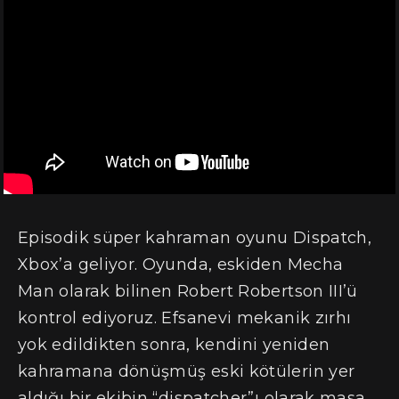
Episodik süper kahraman oyunu Dispatch,
Xbox’a geliyor. Oyunda, eskiden Mecha
Man olarak bilinen Robert Robertson III’ü
kontrol ediyoruz. Efsanevi mekanik zırhı
yok edildikten sonra, kendini yeniden
kahramana dönüşmüş eski kötülerin yer
aldığı bir ekibin “dispatcher”ı olarak masa