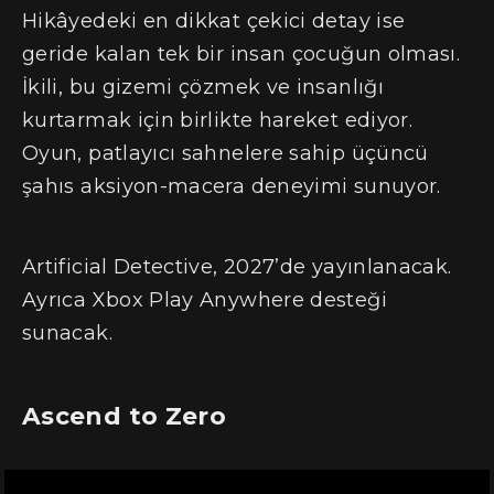
Hikâyedeki en dikkat çekici detay ise
geride kalan tek bir insan çocuğun olması.
İkili, bu gizemi çözmek ve insanlığı
kurtarmak için birlikte hareket ediyor.
Oyun, patlayıcı sahnelere sahip üçüncü
şahıs aksiyon-macera deneyimi sunuyor.
Artificial Detective, 2027’de yayınlanacak.
Ayrıca Xbox Play Anywhere desteği
sunacak.
Ascend to Zero