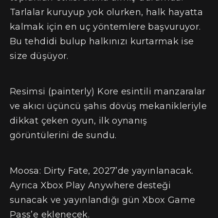
Tarlalar kuruyup yok olurken, halk hayatta
kalmak için en uç yöntemlere başvuruyor.
Bu tehdidi bulup halkınızı kurtarmak ise
size düşüyor.
Resimsi (painterly) Kore esintili manzaralar
ve akıcı üçüncü şahıs dövüş mekanikleriyle
dikkat çeken oyun, ilk oynanış
görüntülerini de sundu.
Moosa: Dirty Fate, 2027’de yayınlanacak.
Ayrıca Xbox Play Anywhere desteği
sunacak ve yayınlandığı gün Xbox Game
Pass’e eklenecek.