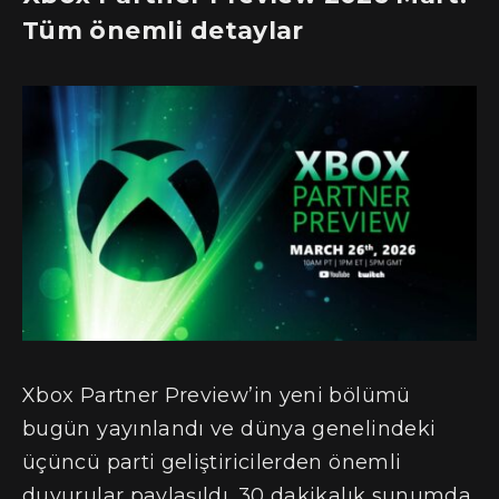
Tüm önemli detaylar
Xbox Partner Preview’in yeni bölümü
bugün yayınlandı ve dünya genelindeki
üçüncü parti geliştiricilerden önemli
duyurular paylaşıldı. 30 dakikalık sunumda