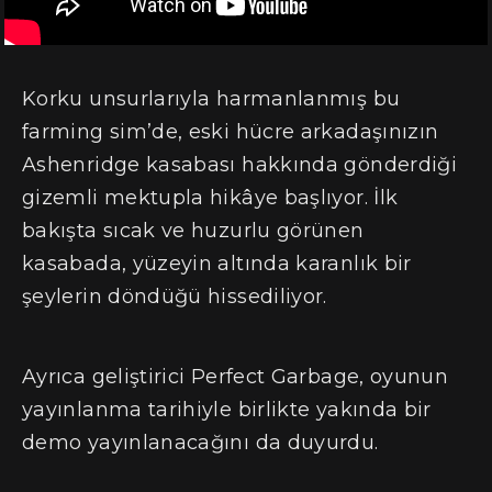
Korku unsurlarıyla harmanlanmış bu
farming sim’de, eski hücre arkadaşınızın
Ashenridge kasabası hakkında gönderdiği
gizemli mektupla hikâye başlıyor. İlk
bakışta sıcak ve huzurlu görünen
kasabada, yüzeyin altında karanlık bir
şeylerin döndüğü hissediliyor.
Ayrıca geliştirici Perfect Garbage, oyunun
yayınlanma tarihiyle birlikte yakında bir
demo yayınlanacağını da duyurdu.