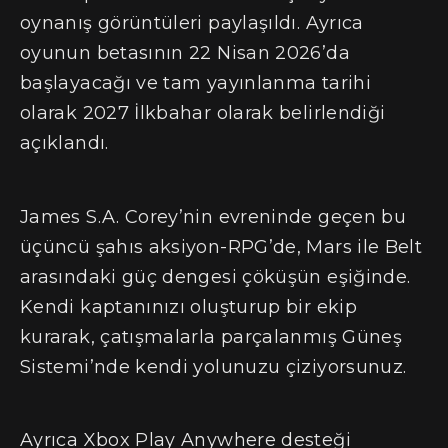
oynanış görüntüleri paylaşıldı. Ayrıca
oyunun betasının 22 Nisan 2026’da
başlayacağı ve tam yayınlanma tarihi
olarak 2027 İlkbahar olarak belirlendiği
açıklandı.
James S.A. Corey’nin evreninde geçen bu
üçüncü şahıs aksiyon-RPG’de, Mars ile Belt
arasındaki güç dengesi çöküşün eşiğinde.
Kendi kaptanınızı oluşturup bir ekip
kurarak, çatışmalarla parçalanmış Güneş
Sistemi’nde kendi yolunuzu çiziyorsunuz.
Ayrıca Xbox Play Anywhere desteği