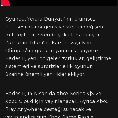
Oyunda, Yeraltı Dünyası’nın ölümsüz
prensesi olarak geniş ve sürekli değişen
mitolojik bir evrende yolculuğa çıkıyor,
Zamanın Titanı’na karşı savaşırken
Olimpos’un gücünü yanımıza alıyoruz.
Hades II, yeni bölgeler, zorluklar, geliştirme
sistemleri ve sürprizlerle ilk oyunun
üzerine önemli yenilikler ekliyor.
Hades II, 14 Nisan’da Xbox Series X|S ve
Xbox Cloud için yayınlanacak. Ayrıca Xbox
Play Anywhere desteği sunacak ve
yayınlandığı gün Xbox Game Pass’e