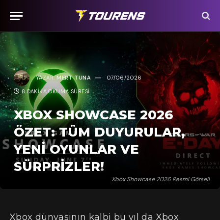
YAZAR:
MERT TUNA
07/06/2026
8 DAKIKA OKUMA SÜRESI
XBOX SHOWCASE 2026
ÖZET: TÜM DUYURULAR,
YENI OYUNLAR VE
SÜRPRIZLER!
Xbox Showcase 2026 Resmi Görseli
Xbox dünyasının kalbi bu yıl da Xbox