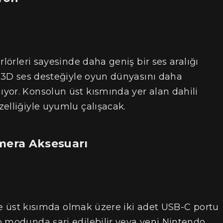
rlörleri sayesinde daha geniş bir ses aralığı
n 3D ses desteğiyle oyun dünyasını daha
yor. Konsolun üst kısmında yer alan dahili
elliğiyle uyumlu çalışacak.
mera Aksesuarı
ise üst kısımda olmak üzere iki adet USB-C portu
p modunda şarj edilebilir veya yeni Nintendo