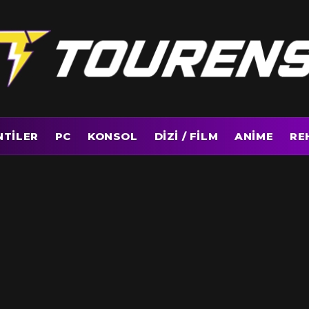
NTILER
PC
KONSOL
DIZI / FILM
ANIME
RE