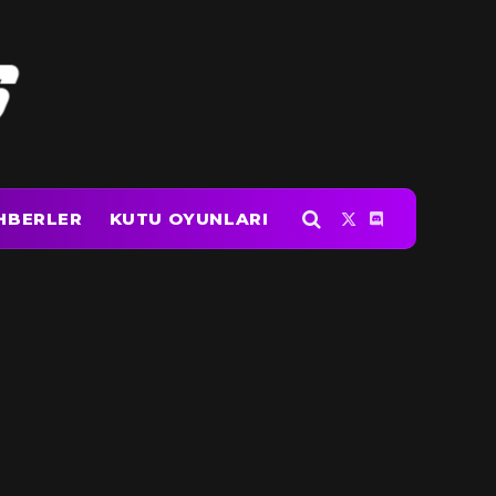
HBERLER
KUTU OYUNLARI
X
Discord
(Twitter)