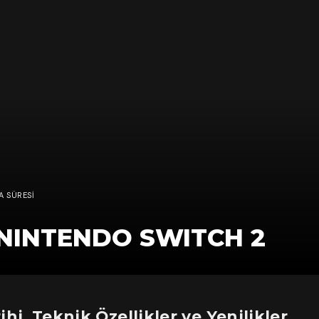
A SÜRESI
 NINTENDO SWITCH 2
hi, Teknik Özellikler ve Yenilikler