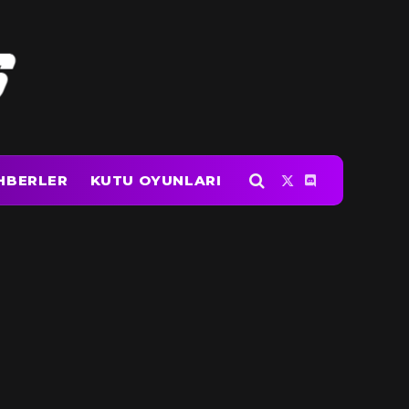
HBERLER
KUTU OYUNLARI
X
Discord
(Twitter)