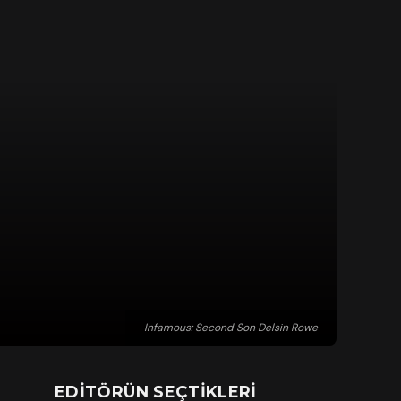
Infamous: Second Son Delsin Rowe
EDITÖRÜN SEÇTIKLERI