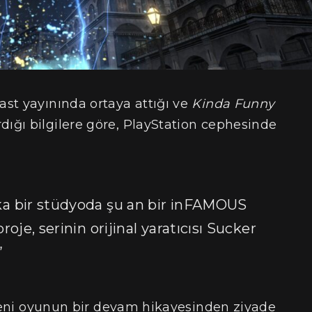
st yayınında ortaya attığı ve
Kinda Funny
ığı bilgilere göre, PlayStation cephesinde
şka bir stüdyoda şu an bir inFAMOUS
proje, serinin orijinal yaratıcısı Sucker
”
 yeni oyunun bir devam hikayesinden ziyade