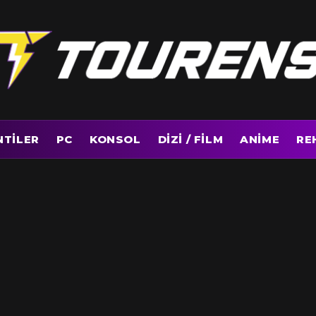
NTILER
PC
KONSOL
DIZI / FILM
ANIME
RE