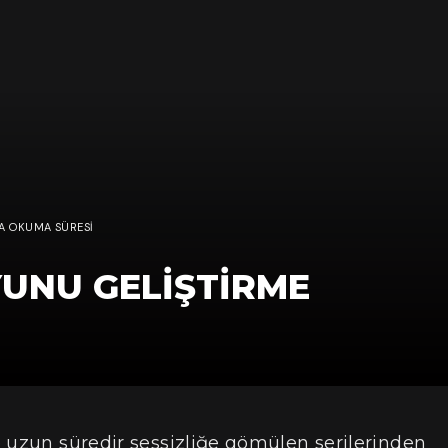
KA OKUMA SÜRESI
YUNU GELIŞTIRME
 uzun süredir sessizliğe gömülen serilerinden