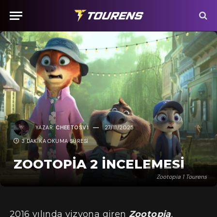
YAZAR:
CHEETOSV1
27/11/2025
3 DAKIKA OKUMA SÜRESI
ZOOTOPIA 2 İNCELEMESI
Zootopia 1 Tourens
2016 yılında vizyona giren
Zootopia
,