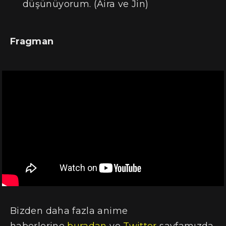
düşünüyorum. (Aira ve Jin)
Fragman
Bizden daha fazla anime
haberlerine
buradan
ve
Twitter
sayfamızda