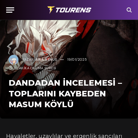
YAZAR:
ARIA VENUS
19/01/2025
2 DAKIKA OKUMA SÜRESI
DANDADAN İNCELEMESI –
TOPLARINI KAYBEDEN
MASUM KÖYLÜ
Hayaletler, uzaylılar ve ergenlik sancıları