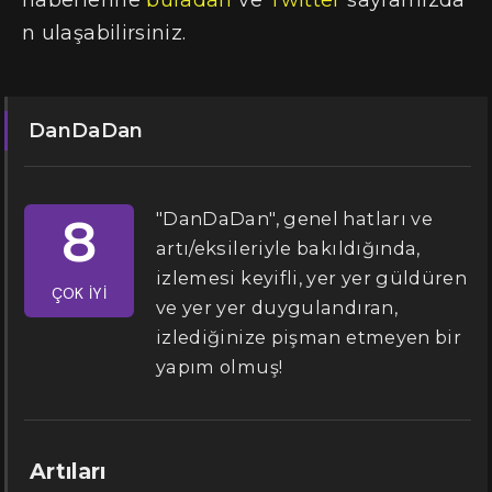
n ulaşabilirsiniz.
DanDaDan
"DanDaDan", genel hatları ve
8
artı/eksileriyle bakıldığında,
izlemesi keyifli, yer yer güldüren
ÇOK İYI
ve yer yer duygulandıran,
izlediğinize pişman etmeyen bir
yapım olmuş!
Artıları