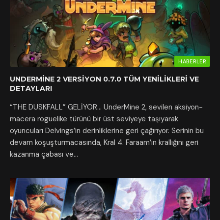
HABERLER
UNDERMINE 2 VERSIYON 0.7.0 TÜM YENILIKLERI VE
DETAYLARI
“THE DUSKFALL” GELİYOR… UnderMine 2, sevilen aksiyon-
macera roguelike türünü bir üst seviyeye taşıyarak
oyuncuları Delvings’in derinliklerine geri çağırıyor. Serinin bu
devam koşuşturmacasında, Kral 4. Faraam’ın krallığını geri
kazanma çabası ve…