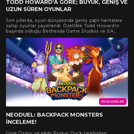
TODD HOWARD’A GÖRE; BÜYÜK, GENIŞ VE
UZUN SÜREN OYUNLAR
Son yıllarda, oyun dünyasında geniş çaplı haritalara
sahip oyunlar yayınlandı. Özellikle Todd Howard’ın
başında olduğu Bethesda Game Studios ve EA…
8
İNCELEMELER
NEODUEL: BACKPACK MONSTERS
İNCELEME!
Dora Özsoy ve ekibi Rogue Duck tarafından