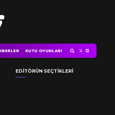
HBERLER
KUTU OYUNLARI
X
Discord
(Twitter)
EDITÖRÜN SEÇTIKLERI