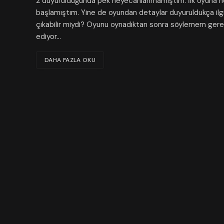
2 duyurulduğunda pek heyecanlanmamıştım. İlk oyuna he
başlamıştım. Yine de oyundan detaylar duyuruldukça ilg
çıkabilir miydi? Oyunu oynadıktan sonra söylemem gerek
ediyor…
DAHA FAZLA OKU