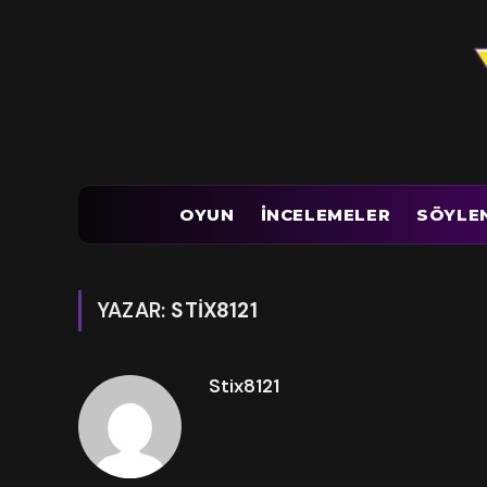
OYUN
İNCELEMELER
SÖYLE
YAZAR:
STIX8121
Stix8121