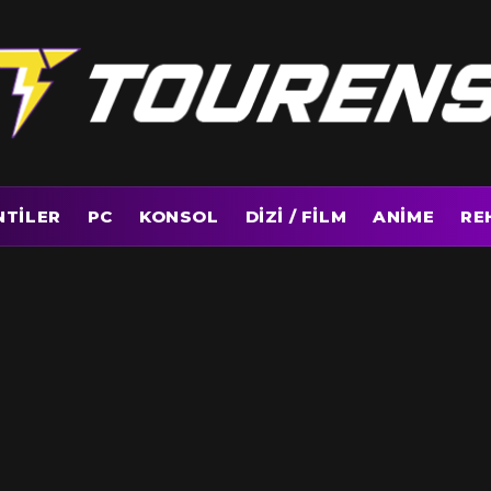
NTILER
PC
KONSOL
DIZI / FILM
ANIME
RE