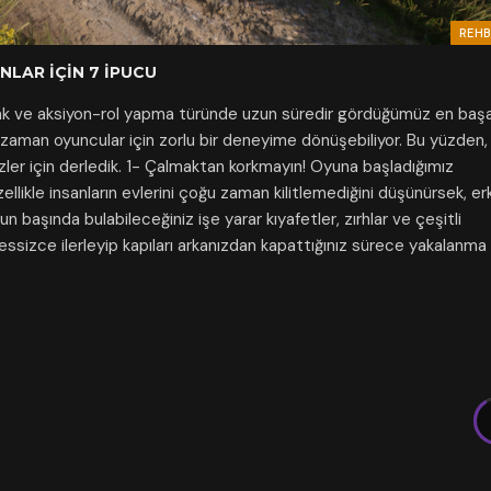
REHB
NLAR İÇIN 7 İPUCU
k ve aksiyon-rol yapma türünde uzun süredir gördüğümüz en başar
 zaman oyuncular için zorlu bir deneyime dönüşebiliyor. Bu yüzden
zler için derledik. 1- Çalmaktan korkmayın! Oyuna başladığımız
Özellikle insanların evlerini çoğu zaman kilitlemediğini düşünürsek, er
un başında bulabileceğiniz işe yarar kıyafetler, zırhlar ve çeşitli
sessizce ilerleyip kapıları arkanızdan kapattığınız sürece yakalanma