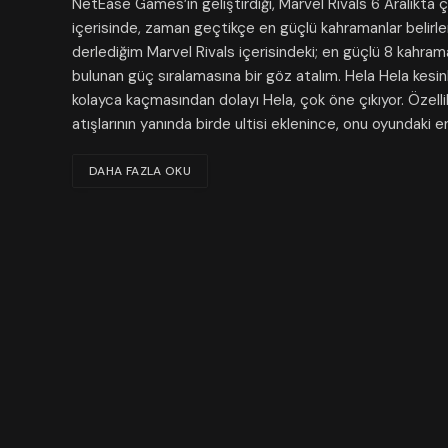
NetEase Games’in geliştirdiği, Marvel Rivals 6 Aralıkta ç
içerisinde, zaman geçtikçe en güçlü kahramanlar belirle
derlediğim Marvel Rivals içerisindeki; en güçlü 8 kahram
bulunan güç sıralamasına bir göz atalım. Hela Hela kesi
kolayca kaçmasından dolayı Hela, çok öne çıkıyor. Özelli
atışlarının yanında birde ultisi eklenince, onu oyundaki
DAHA FAZLA OKU