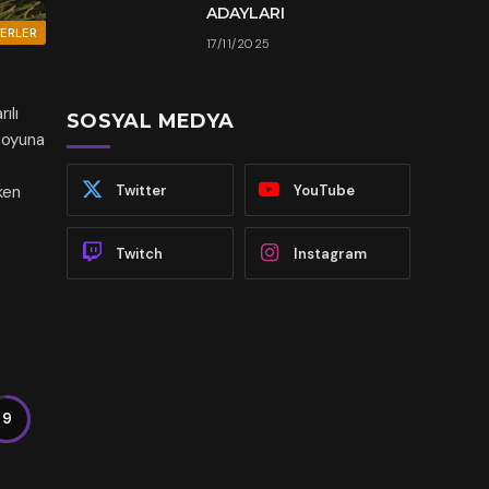
ADAYLARI
ERLER
17/11/2025
ılı
SOSYAL MEDYA
, oyuna
Twitter
YouTube
ken
Twitch
Instagram
9