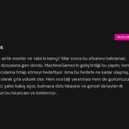
İNCELE
ME
antik eserler ve tabii ki kamçı! Yıllar sonra bu efsanevi kahraman,
un dünyasına geri döndü. MachineGames’in geliştirdiği bu yapım, he
ularına hitap etmeyi hedefliyor. Ama bu hedefe ne kadar ulaşmış,
ğal olarak çıta yüksek olur. Hem nostalji yaratması hem de günümüzü
nci şahıs bakış açısı, bulmaca dolu hikayesi ve görsel detayları ilk
un bu heyecanı ve beklentiyi…