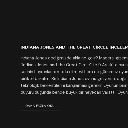
INDIANA JONES AND THE GREAT CIRCLE İNCELE
Indiana Jones dediğimizde akla ne gelir? Macera, gizem, 
“Indiana Jones and the Great Circle” ile 9 Aralık’ta oy
serinin hayranlarını mutlu etmeyi hem de günümüz oyunc
birlikte bakalım. Bir Indiana Jones oyunu geliyorsa, do
teknolojik beklentilerini karşılaması gerekir. Oyunun biri
duyurulduğunda bende büyük bir heyecan yarattı. Oyun
DAHA FAZLA OKU