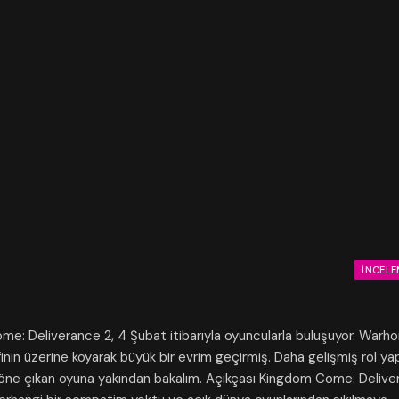
İNCELE
Come: Deliverance 2, 4 Şubat itibarıyla oyuncularla buluşuyor. Warh
finin üzerine koyarak büyük bir evrim geçirmiş. Daha gelişmiş rol y
le öne çıkan oyuna yakından bakalım. Açıkçası Kingdom Come: Deliv