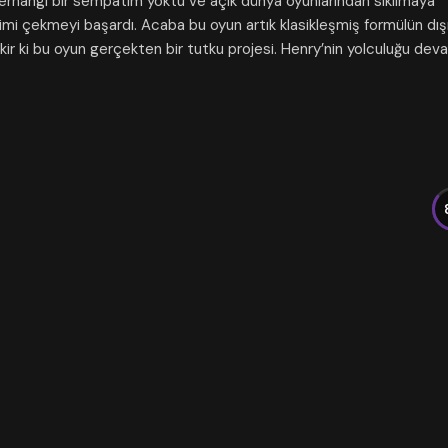
rhangi bir sempatim yoktu ve açık dünya oyunlarından sıkılmaya
imi çekmeyi başardı. Acaba bu oyun artık klasikleşmiş formülün dış
ir ki bu oyun gerçekten bir tutku projesi. Henry’nin yolculuğu dev