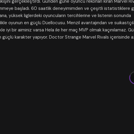
ıkışını gerçekleştirdi. Günden güne oyuncu rekorları kıran Marvel Ri
nmeye başladı. 60 saatlik deneyimimden ve çeşitli istatistiklere 
ana, yüksek liglerdeki oyuncuların tercihlerine ve listenin sonunda
nlikle oyunun en güçlü Düellocusu. Menzil avantajından ve suikastçı
kle iyi bir aiminiz varsa Hela ile her maç MVP olmak kaçınılamaz. Gü
 en güçlü karakter yapıyor. Doctor Strange Marvel Rivals içerisinde 