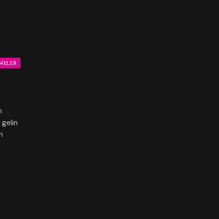
MELER
m
 gelin
n