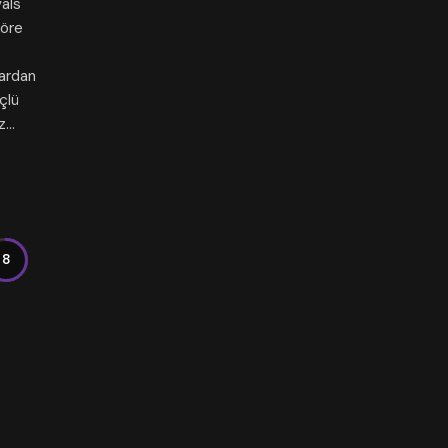
vals
göre
lardan
çlü
az…
8